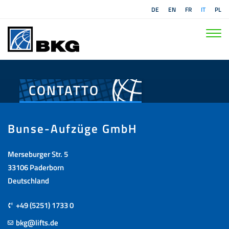
DE
EN
FR
IT
PL
CONTATTO
Bunse-Aufzüge GmbH
Merseburger Str. 5
33106 Paderborn
Deutschland
+49 (5251) 1733 0
bkg@lifts.de