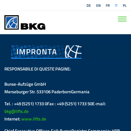
DE
EN
FR
IT
PL
IMPRONTA
RESPONSABILE DI QUESTE PAGINE:
Bunse-Aufzüge GmbH
Merseburger Str. 533106 PaderbornGermania
Tel. : +49 (5251) 1733 0Fax : +49 (5251) 1733 50E-mail:
bkg@lifts.de
Internet:
www.lifts.de
Chief Excecutive Officer: Falk BunseRegistro Commercio: HRB