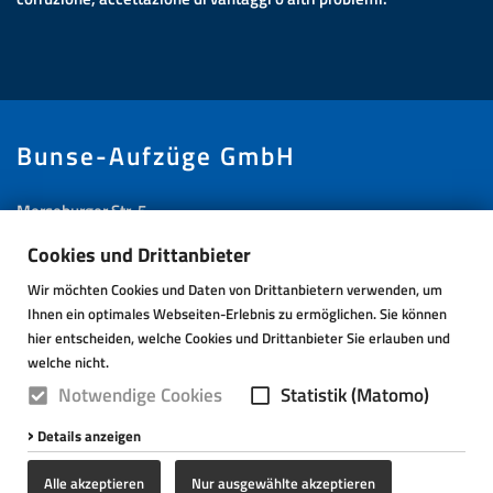
Bunse-Aufzüge GmbH
Merseburger Str. 5
33106 Paderborn
Cookies und Drittanbieter
Deutschland
Wir möchten Cookies und Daten von Drittanbietern verwenden, um
Ihnen ein optimales Webseiten-Erlebnis zu ermöglichen. Sie können
+49 (5251) 1733 0
hier entscheiden, welche Cookies und Drittanbieter Sie erlauben und
bkg@lifts.de
welche nicht.
Notwendige Cookies
Statistik (Matomo)
Facebook
Details anzeigen
LinkedIn
Alle akzeptieren
Nur ausgewählte akzeptieren
Instagram