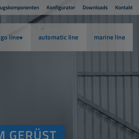
zugskomponenten
Konfigurator
Downloads
Kontakt
rgo line
+
automatic line
marine line
M GERÜST