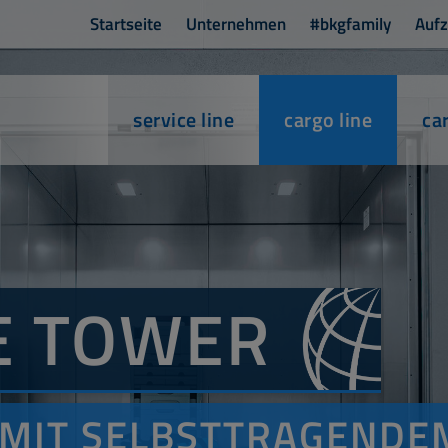
Startseite
Unternehmen
#bkgfamily
Auf
service line
cargo line
ca
E
TOWER
 MIT SELBSTTRAGENDE