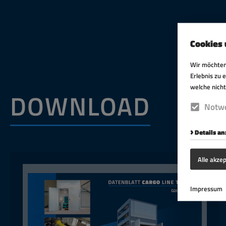
Cookies 
Wir möchten
Erlebnis zu 
welche nicht
DOWNLOAD
Notwe
Details a
Alle akze
Impressum