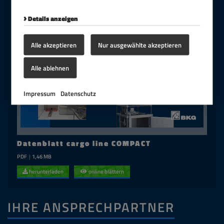
Details anzeigen
Alle akzeptieren
Nur ausgewählte akzeptieren
Alle ablehnen
Impressum
Datenschutz
Datenblatt cargo line COMPACT
PDF
|
1,46 MB
herunterladen
online blättern
IHRE ANSPRECHPARTNER