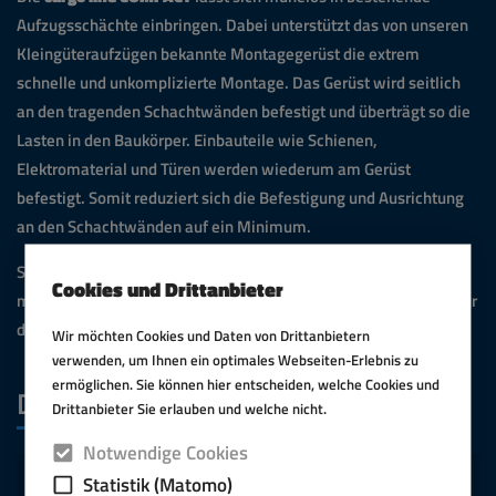
Aufzugsschächte einbringen. Dabei unterstützt das von unseren
Kleingüteraufzügen bekannte Montagegerüst die extrem
schnelle und unkomplizierte Montage. Das Gerüst wird seitlich
an den tragenden Schachtwänden befestigt und überträgt so die
Lasten in den Baukörper. Einbauteile wie Schienen,
Elektromaterial und Türen werden wiederum am Gerüst
befestigt. Somit reduziert sich die Befestigung und Ausrichtung
an den Schachtwänden auf ein Minimum.
Selbst Anpassungen an bestehende Maueröffnungen sind
Cookies und Drittanbieter
möglich, so dass die
cargo line COMPACT
die perfekte Lösung für
den Austausch von Altanlagen ist.
Wir möchten Cookies und Daten von Drittanbietern
verwenden, um Ihnen ein optimales Webseiten-Erlebnis zu
ermöglichen. Sie können hier entscheiden, welche Cookies und
DOWNLOAD
Drittanbieter Sie erlauben und welche nicht.
Notwendige Cookies
Statistik (Matomo)