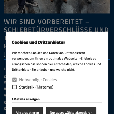
WIR SIND VORBEREITET –
SCHIEBETÜRVERSCHLÜSSE UND
TÜRKONTAKTE FÜR
Cookies und Drittanbieter
KLEINGÜTERAUFZÜGE BEREITS
JETZT KONFORM
Wir möchten Cookies und Daten von Drittanbietern
verwenden, um Ihnen ein optimales Webseiten-Erlebnis zu
ermöglichen. Sie können hier entscheiden, welche Cookies und
Um kontinuierlich höchste Sicherheitsstandards zu
Drittanbieter Sie erlauben und welche nicht.
gewährleisten, wird die bestehende Norm EN 81-3 für
Notwendige Cookies
Kleingüteraufzüge in Kürze durch die neue EN 81-30 abgelöst.
Statistik (Matomo)
Als führender Hersteller für Kleingüteraufzüge sind wir unserem
Anspruch, immer einen Schritt voraus zu sein, erneut gerecht
Details anzeigen
geworden: Wir haben frühzeitig die offiziellen
Konformitätszertifikate des TÜV Süd für unsere
Alle akzeptieren
Nur ausgewählte akzeptieren