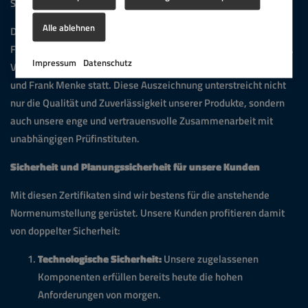
Schiebetürverschlüsse und Türkontakte erhalten.
Alle ablehnen
Die feierliche Übergabe der Zertifikate fand anlässlich der
Fachmesse Interlift durch Herrn Dipl-Ing. (FH) Chadi Noureddine,
Impressum
Datenschutz
Vertreter des TÜV Süd, an unsere Kollegen Dipl. Ing. Claus Funke
und Frank Menke statt. Diese Auszeichnung unterstreicht nicht
nur die Qualität und Zuverlässigkeit unserer Produkte, sondern
auch unsere enge und vertrauensvolle Zusammenarbeit mit
unabhängigen Prüfinstituten.
Sicherheit und Planungssicherheit für unsere Kunden
Mit diesen Zertifikaten sind wir bestens für die anstehende
Normenumstellung gerüstet. Unsere Kunden profitieren damit
von doppelter Sicherheit:
Technologische Sicherheit:
Unsere zugelassenen
Komponenten erfüllen bereits heute die hohen
Anforderungen von morgen.